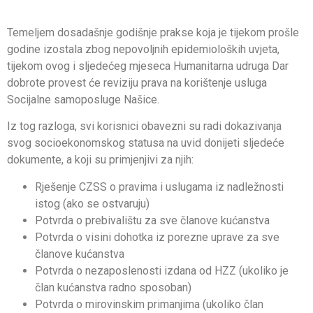
Temeljem dosadašnje godišnje prakse koja je tijekom prošle
godine izostala zbog nepovoljnih epidemioloških uvjeta,
tijekom ovog i sljedećeg mjeseca Humanitarna udruga Dar
dobrote provest će reviziju prava na korištenje usluga
Socijalne samoposluge Našice.
Iz tog razloga, svi korisnici obavezni su radi dokazivanja
svog socioekonomskog statusa na uvid donijeti sljedeće
dokumente, a koji su primjenjivi za njih:
Rješenje CZSS o pravima i uslugama iz nadležnosti
istog (ako se ostvaruju)
Potvrda o prebivalištu za sve članove kućanstva
Potvrda o visini dohotka iz porezne uprave za sve
članove kućanstva
Potvrda o nezaposlenosti izdana od HZZ (ukoliko je
član kućanstva radno sposoban)
Potvrda o mirovinskim primanjima (ukoliko član