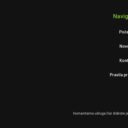
Navig
Poče
Novo
Kont
Pravila pr
Humanitarna udruga
Dar
dobrote je