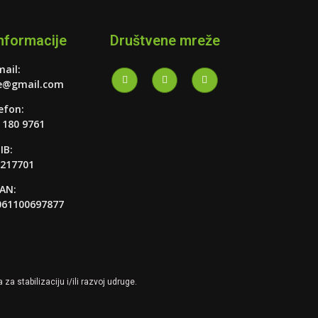
nformacije
Društvene mreže
mail:
e@gmail.com
efon:
 180 9761
IB:
217701
BAN:
61100697877
a stabilizaciju i/ili razvoj udruge.