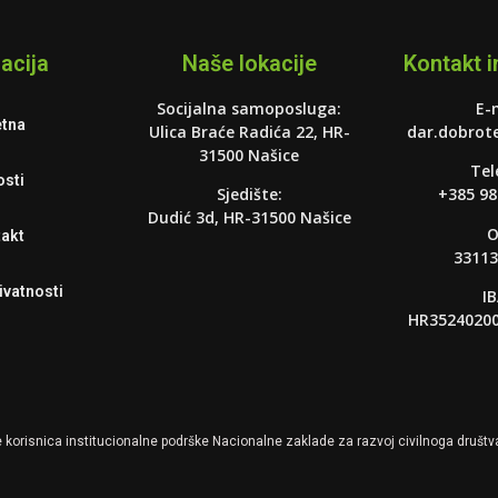
acija
Naše lokacije
Kontakt i
Socijalna samoposluga:
E-
tna
Ulica Braće Radića 22, HR-
dar.dobrot
31500 Našice
Tel
sti
Sjedište:
+385 98
Dudić 3d, HR-31500 Našice
O
akt
33113
ivatnosti
I
HR35240200
 korisnica institucionalne podrške Nacionalne zaklade za razvoj civilnoga društva z