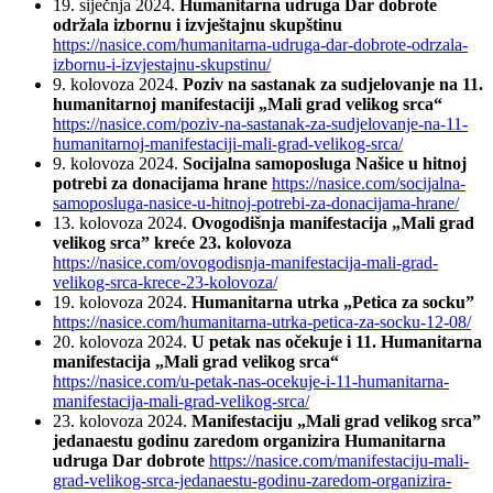
19. siječnja 2024.
Humanitarna udruga Dar dobrote
održala izbornu i izvještajnu skupštinu
https://nasice.com/humanitarna-udruga-dar-dobrote-odrzala-
izbornu-i-izvjestajnu-skupstinu/
9. kolovoza 2024.
Poziv na sastanak za sudjelovanje na 11.
humanitarnoj manifestaciji „Mali grad velikog srca“
https://nasice.com/poziv-na-sastanak-za-sudjelovanje-na-11-
humanitarnoj-manifestaciji-mali-grad-velikog-srca/
9. kolovoza 2024.
Socijalna samoposluga Našice u hitnoj
potrebi za donacijama hrane
https://nasice.com/socijalna-
samoposluga-nasice-u-hitnoj-potrebi-za-donacijama-hrane/
13. kolovoza 2024.
Ovogodišnja manifestacija „Mali grad
velikog srca” kreće 23. kolovoza
https://nasice.com/ovogodisnja-manifestacija-mali-grad-
velikog-srca-krece-23-kolovoza/
19. kolovoza 2024.
Humanitarna utrka „Petica za socku”
https://nasice.com/humanitarna-utrka-petica-za-socku-12-08/
20. kolovoza 2024.
U petak nas očekuje i 11. Humanitarna
manifestacija „Mali grad velikog srca“
https://nasice.com/u-petak-nas-ocekuje-i-11-humanitarna-
manifestacija-mali-grad-velikog-srca/
23. kolovoza 2024.
Manifestaciju „Mali grad velikog srca”
jedanaestu godinu zaredom organizira Humanitarna
udruga Dar dobrote
https://nasice.com/manifestaciju-mali-
grad-velikog-srca-jedanaestu-godinu-zaredom-organizira-