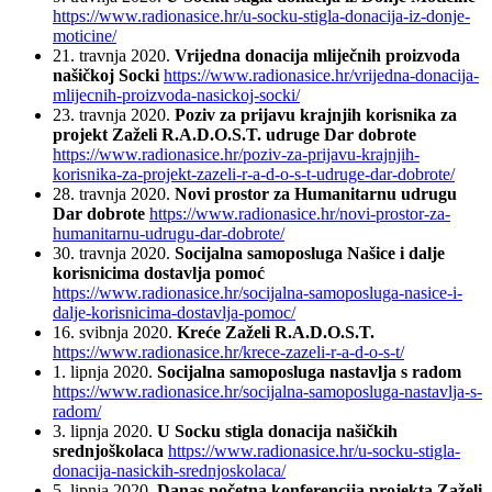
https://www.radionasice.hr/u-socku-stigla-donacija-iz-donje-
moticine/
21. travnja 2020.
Vrijedna donacija mliječnih proizvoda
našičkoj Socki
https://www.radionasice.hr/vrijedna-donacija-
mlijecnih-proizvoda-nasickoj-socki/
23. travnja 2020.
Poziv za prijavu krajnjih korisnika za
projekt Zaželi R.A.D.O.S.T. udruge Dar dobrote
https://www.radionasice.hr/poziv-za-prijavu-krajnjih-
korisnika-za-projekt-zazeli-r-a-d-o-s-t-udruge-dar-dobrote/
28. travnja 2020.
Novi prostor za Humanitarnu udrugu
Dar dobrote
https://www.radionasice.hr/novi-prostor-za-
humanitarnu-udrugu-dar-dobrote/
30. travnja 2020.
Socijalna samoposluga Našice i dalje
korisnicima dostavlja pomoć
https://www.radionasice.hr/socijalna-samoposluga-nasice-i-
dalje-korisnicima-dostavlja-pomoc/
16. svibnja 2020.
Kreće Zaželi R.A.D.O.S.T.
https://www.radionasice.hr/krece-zazeli-r-a-d-o-s-t/
1. lipnja 2020.
Socijalna samoposluga nastavlja s radom
https://www.radionasice.hr/socijalna-samoposluga-nastavlja-s-
radom/
3. lipnja 2020.
U Socku stigla donacija našičkih
srednjoškolaca
https://www.radionasice.hr/u-socku-stigla-
donacija-nasickih-srednjoskolaca/
5. lipnja 2020.
Danas početna konferencija projekta Zaželi