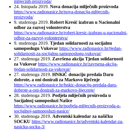
mlijecnih-proizvoda/
24. listopada 2019.
Nova donacija mliječnih proizvoda
https://www.radionasice.hr/nova-donacija-mlijecnih-
proizvoda/
9. studenoga 2019.
Robert Kresić izabran u Nacionalni
odbor za razvoj volonterstva
https://www.radionasice.hr/robert-kresic-izabran-u-nacionalni-
odbor-za-razvoj-volonterstva/
9. studenoga 2019.
Tjedan solidarnosti za socijalnu
samoposlugu Vukovar
https://www.radionasice.hr/tjedan-
solidarnosti-za-socijalnu-samoposlugu-vukovar/
27. studenoga 2019.
Završena akcija Tjedan solidarnosti
za Vukovar
https://www.radionasice.hr/zavrsena-akcija-
tjedan-solidarnosti-za-vukovar/
27. studenoga 2019.
HNKiČ donaciju predala Daru
dobrote, a oni donirali za Markovo liječenje
https://www.radionasice.hr/hnkic-donaciju-predala-daru-
dobrote-a-oni-donirali-za-markovo-lijecenje/
28. studenoga 2019.
Podjela mliječnih proizvoda u
Socijalnoj samoposluzi Našice
https://www.radionasice.hr/podjela-mlijecnih-proizvoda-u-
socijalnoj-samoposluzi-nasice/
30. studenoga 2019.
Adventski kalendar za našičku
SOCKU
https://www.radionasice.hr/adventski-kalendar-za-
nasicku-socku-3/