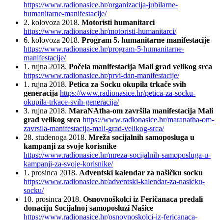
https://www.radionasice.hr/organizacija-jubilarne-
humanitarne-manifestacije/
2. kolovoza 2018.
Motoristi humanitarci
https://www.radionasice.hr/motoristi-humanitarci/
6. kolovoza 2018.
Program 5. humanitarne manifestacije
https://www.radionasice.hr/program-5-humanitarne-
manifestacije/
1. rujna 2018.
Počela manifestacija Mali grad velikog srca
https://www.radionasice.hr/prvi-dan-manifestacije/
1. rujna 2018.
Petica za Socku okupila trkače svih
generacija
https://www.radionasice.hr/petica-za-socku-
okupila-trkace-svih-generacija/
3. rujna 2018.
MaraNAtha-om završila manifestacija Mali
grad velikog srca
https://www.radionasice.hr/maranatha-om-
zavrsila-manifestacija-mali-grad-velikog-srca/
28. studenoga 2018.
Mreža socijalnih samoposluga u
kampanji za svoje korisnike
https://www.radionasice.hr/mreza-socijalnih-samoposluga-u-
kampanji-za-svoje-korisnike/
1. prosinca 2018.
Adventski kalendar za našičku socku
https://www.radionasice.hr/adventski-kalendar-za-nasicku-
socku/
10. prosinca 2018.
Osnovnoškolci iz Feričanaca predali
donaciju Socijalnoj samoposluzi Našice
https://www.radionasice.hr/osnovnoskolci-iz-fericanaca-