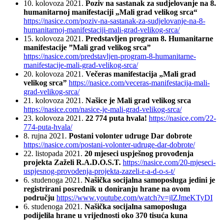
10. kolovoza 2021.
Poziv na sastanak za sudjelovanje na 8.
humanitarnoj manifestaciji „Mali grad velikog srca“
https://nasice.com/poziv-na-sastanak-za-sudjelovanje-na-8-
humanitarnoj-manifestaciji-mali-grad-velikog-srca/
15. kolovoza 2021.
Predstavljen program 8. Humanitarne
manifestacije ”Mali grad velikog srca”
https://nasice.com/predstavljen-program-8-humanitarne-
manifestacije-mali-grad-velikog-srca/
20. kolovoza 2021.
Večeras manifestacija „Mali grad
velikog srca”
https://nasice.com/veceras-manifestacija-mali-
grad-velikog-srca/
21. kolovoza 2021.
Našice je Mali grad velikog srca
https://nasice.com/nasice-je-mali-grad-velikog-srca/
23. kolovoza 2021.
22 774 puta hvala!
https://nasice.com/22-
774-puta-hvala/
8. rujna 2021.
Postani volonter udruge Dar dobrote
https://nasice.com/postani-volonter-udruge-dar-dobrote/
22. listopada 2021.
20 mjeseci uspješnog provođenja
projekta Zaželi R.A.D.O.S.T.
https://nasice.com/20-mjeseci-
uspjesnog-provodenja-projekta-zazeli-r-a-d-o-s-t/
6. studenoga 2021.
Našička socijalna samoposluga jedini je
registrirani posrednik u doniranju hrane na ovom
području
https://www.youtube.com/watch?v=jlZJmeKTyDI
6. studenoga 2021.
Našička socijalna samoposluga
podijelila hrane u vrijednosti oko 370 tisuća kuna