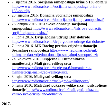
7. siječnja 2016.
Socijalna samoposluga brine o 138 obitelji
https://www.radionasice.hr/socijalna-samoposluga-brine-o-
138-obitelji/
28. siječnja 2016.
Donacija Socijalnoj samoposluzi
https://www.radionasice.hr/donacija-socijalnoj-samoposluzi/
25. ožujka 2016.
HSLS-ova donacija socijalnoj
samoposluzi
https://www.radionasice.hr/hsls-ova-donacija-
socijalnoj-samoposluzi/
7. lipnja 2016.
Dvije godine udruge Dar dobrote
https://www.radionasice.hr/dvije-godine-udruge-dar-dobrote/
7. lipnja 2016.
MK Racing predao vrijednu donaciju
Socijalnoj samoposluzi
https://www.radionasice.hr/mk-
racing-predao-vrijednu-donaciju-socijalnoj-samoposluzi/
24. kolovoza 2016.
Uspješna 6. Humanitarna
manifestacija Mali grad velikog srca
https://www.radionasice.hr/uspjesna-6-humanitarna-
manifestacija-mali-grad-velikog-srca/
3. rujna 2016.
Mali grad velikog srca
https://www.radionasice.hr/mali-grad-velikog-srca/
5. rujna 2016.
Mali grad pokazao veliko srce – prikupljene
donacije
https://www.radionasice.hr/mali-grad-pokazao-
veliko-srce-prikupljene-donacije/
2017.