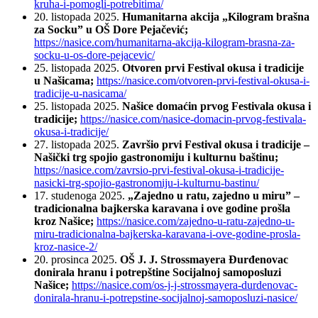
kruha-i-pomogli-potrebitima/
20. listopada 2025.
Humanitarna akcija „Kilogram brašna
za Socku” u OŠ Dore Pejačević;
https://nasice.com/humanitarna-akcija-kilogram-brasna-za-
socku-u-os-dore-pejacevic/
25. listopada 2025.
Otvoren prvi Festival okusa i tradicije
u Našicama;
https://nasice.com/otvoren-prvi-festival-okusa-i-
tradicije-u-nasicama/
25. listopada 2025.
Našice domaćin prvog Festivala okusa i
tradicije;
https://nasice.com/nasice-domacin-prvog-festivala-
okusa-i-tradicije/
27. listopada 2025.
Završio prvi Festival okusa i tradicije –
Našički trg spojio gastronomiju i kulturnu baštinu;
https://nasice.com/zavrsio-prvi-festival-okusa-i-tradicije-
nasicki-trg-spojio-gastronomiju-i-kulturnu-bastinu/
17. studenoga 2025.
„Zajedno u ratu, zajedno u miru” –
tradicionalna bajkerska karavana i ove godine prošla
kroz Našice;
https://nasice.com/zajedno-u-ratu-zajedno-u-
miru-tradicionalna-bajkerska-karavana-i-ove-godine-prosla-
kroz-nasice-2/
20. prosinca 2025.
OŠ J. J. Strossmayera Đurđenovac
donirala hranu i potrepštine Socijalnoj samoposluzi
Našice;
https://nasice.com/os-j-j-strossmayera-durdenovac-
donirala-hranu-i-potrepstine-socijalnoj-samoposluzi-nasice/