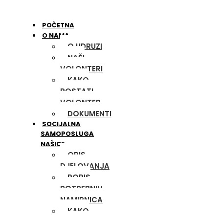
POČETNA
O NAMA
O UDRUZI
NAŠI
VOLONTERI
KAKO
POSTATI
VOLONTER
DOKUMENTI
SOCIJALNA
SAMOPOSLUGA
NAŠICE
OPIS
DJELOVANJA
POPIS
POTREBNIH
NAMIRNICA
KAKO