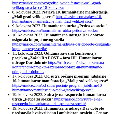
https://nasice.com/ovogodisnja-manifestacija-mali-grad-
velikog-srca-krece-18-kolovoza/
8. kolovoza 2023.
Najava 10. humanitarne manifestacije
„Mali grad velikog srca”
https://nasice.com/najava-10-
humanitarne-manifestacije-mali-grad-velikog-srca/
9. kolovoza 2023.
Humanitarna utrka „Petica za socku”
https://nasice.com/humanitarna-utrka-petica-za-socku/
10. kolovoza 2023.
Humanitarna udruga Dar dobrote
osigurala kupnju novog vozila
https://nasice.com/humanitarna-udruga-dar-dobrote-osigurala-
kupnju-novog-vozila/
11. kolovoza 2023.
Održana završna konferencija
projekta „Zaželi RADOST – faza III” Humanitarne
udruge Dar dobrote
https://nasice.com/odrzana-zavrsna-
konferencija-projekta-zazeli-radost-faza-iii-humanitarne-
udruge-dar-dobrote/
17. kolovoza 2023.
Od sutra počinje program jubilarne
10. humanitarne manifestacija „Mali grad velikog srca“
https://nasice.com/od-sutra-pocinje-program-jubilarne10-
humanitarne-manifestacija-mali-grad-velikog-srca/
19. kolovoza 2023.
Sutra je na rasporedu humanitarna
utrka „Petica za socku”
https://nasice.com/sutra-je-na-
rasporedu-humanitarna-utrka-petica-za-socku/
19. kolovoza 2023.
Humanitarna udruga Dar dobrote
predstavila hvalevrijedan i ambiciozan projekt „Centar