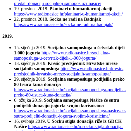
predali-donaciju-socijalnoj-samoposluzi-nasice/
19. prosinca 2018.
Planinari u humanitarnoj akciji
https://www.radionasice.hr/planinari-u-humanitarnoj-akciji/
22. prosinca 2018.
Socka ne radi na Badnjak
https://www.radionasice.hr/socka-ne-radi-na-badnjak/
2019.
15. siječnja 2019.
Socijalna samoposluga u četvrtak dijeli
1.000 jogurta
https://www.radionasice.hr/socijalna-
samoposluga-u-cetvrtak-dijeli-1-000-jogurta/
18. siječnja 2019.
Kresić predsjednik Hrvatske mreže
socijalnih samoposluga
https://www.radionasice.hr/kresic-
predsjednik-hrvatske-mreze-socijalnih-samoposluga/
29. siječnja 2019.
Socijalna samoposluga podijelila preko
80 tisuća kuna donacija
https://www.radionasice.hr/socijalna-samoposluga-podijelila-
preko-80-tisuca-kuna-donacija/
6. ožujka 2019
. Socijalna samoposluga Našice će sutra
podijeliti donaciju jogurta svojim korisnicima
https://www.radionasice.hr/socijalna-samoposluga-nasice-ce-
sutra-podijeliti-donaciju-jogurta-svojim-korisnicima/
16. svibnja 2019.
U Socku stigla donacija riže iz GDCK
Našice
https://www.radionasice.hr/u-socku-stigla-donacija-