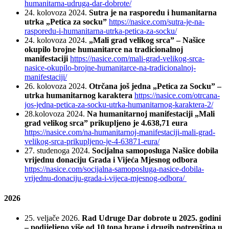
humanitarna-udruga-dar-dobrote/
24. kolovoza 2024.
Sutra je na rasporedu i humanitarna
utrka „Petica za socku”
https://nasice.com/sutra-je-na-
rasporedu-i-humanitarna-utrka-petica-za-socku/
24. kolovoza 2024.
„Mali grad velikog srca” – Našice
okupilo brojne humanitarce na tradicionalnoj
manifestaciji
https://nasice.com/mali-grad-velikog-srca-
nasice-okupilo-brojne-humanitarce-na-tradicionalnoj-
manifestaciji/
26. kolovoza 2024.
Otrčana još jedna „Petica za Socku” –
utrka humanitarnog karaktera
https://nasice.com/otrcana-
jos-jedna-petica-za-socku-utrka-humanitarnog-karaktera-2/
28.kolovoza 2024.
Na humanitarnoj manifestaciji „Mali
grad velikog srca” prikupljeno je 4.638,71 eura
https://nasice.com/na-humanitarnoj-manifestaciji-mali-grad-
velikog-srca-prikupljeno-je-4-63871-eura/
27. studenoga 2024.
Socijalna samoposluga Našice dobila
vrijednu donaciju Grada i Vijeća Mjesnog odbora
https://nasice.com/socijalna-samoposluga-nasice-dobila-
vrijednu-donaciju-grada-i-vijeca-mjesnog-odbora/
2026
25. veljače 2026.
Rad Udruge Dar dobrote u 2025. godini
– podijeljeno više od 10 tona hrane i
drugih potrepština u