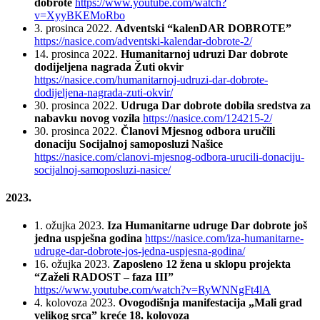
dobrote
https://www.youtube.com/watch?
v=XyyBKEMoRbo
3. prosinca 2022.
Adventski “kalenDAR DOBROTE”
https://nasice.com/adventski-kalendar-dobrote-2/
14. prosinca 2022.
Humanitarnoj udruzi Dar dobrote
dodijeljena nagrada Žuti okvir
https://nasice.com/humanitarnoj-udruzi-dar-dobrote-
dodijeljena-nagrada-zuti-okvir/
30. prosinca 2022.
Udruga Dar dobrote dobila sredstva za
nabavku novog vozila
https://nasice.com/124215-2/
30. prosinca 2022.
Članovi Mjesnog odbora uručili
donaciju Socijalnoj samoposluzi Našice
https://nasice.com/clanovi-mjesnog-odbora-urucili-donaciju-
socijalnoj-samoposluzi-nasice/
2023.
1. ožujka 2023.
Iza Humanitarne udruge Dar dobrote još
jedna uspješna godina
https://nasice.com/iza-humanitarne-
udruge-dar-dobrote-jos-jedna-uspjesna-godina/
16. ožujka 2023.
Zaposleno 12 žena u sklopu projekta
“Zaželi RADOST – faza III”
https://www.youtube.com/watch?v=RyWNNgFt4lA
4. kolovoza 2023.
Ovogodišnja manifestacija „Mali grad
velikog srca” kreće 18. kolovoza