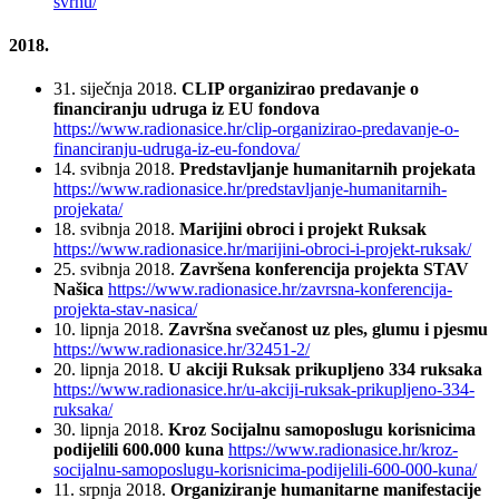
svrhu/
2018.
31. siječnja 2018.
CLIP organizirao predavanje o
financiranju udruga iz EU fondova
https://www.radionasice.hr/clip-organizirao-predavanje-o-
financiranju-udruga-iz-eu-fondova/
14. svibnja 2018.
Predstavljanje humanitarnih projekata
https://www.radionasice.hr/predstavljanje-humanitarnih-
projekata/
18. svibnja 2018.
Marijini obroci i projekt Ruksak
https://www.radionasice.hr/marijini-obroci-i-projekt-ruksak/
25. svibnja 2018.
Završena konferencija projekta STAV
Našica
https://www.radionasice.hr/zavrsna-konferencija-
projekta-stav-nasica/
10. lipnja 2018.
Završna svečanost uz ples, glumu i pjesmu
https://www.radionasice.hr/32451-2/
20. lipnja 2018.
U akciji Ruksak prikupljeno 334 ruksaka
https://www.radionasice.hr/u-akciji-ruksak-prikupljeno-334-
ruksaka/
30. lipnja 2018.
Kroz Socijalnu samoposlugu korisnicima
podijelili 600.000 kuna
https://www.radionasice.hr/kroz-
socijalnu-samoposlugu-korisnicima-podijelili-600-000-kuna/
11. srpnja 2018.
Organiziranje humanitarne manifestacije