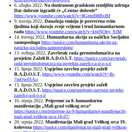
6. ožujka 2022.
Na doniranom gradskom zemljištu udruga
Dar dobrote izgradit će „Centar dobrote”
https://www.youtube.com/watch?v=8Gmol98BxlM
9. travnja 2022.
Današnja emisija je posvećena svim
ljudima koji daruju svoje vrijeme i trud humanitarnom
radu
https://www.youtube.com/watch?v=kfgNOby_93M
14. travnja 2022.
Humanitarna akcija za našičku Socijalnu
samoposlugu
https://nasice.com/humanitarna-akcija-za-
nasicku-socijalnu-samoposlugu/
13. svibnja 2022.
Završetak rada gerontodomaćica na
projektu Zaželi R.A.D.O.S.T.
https://nasice.com/zavrsetak-
rada-gerontodomacica-na-projektu-zazeli-r-a-d-o-s-t/
15. lipnja 2022.
Uspješno završen projekt zaželi
R.A.D.O.S.T.
https://www.youtube.com/watch?v=Ih-
7mOw05Ao
15. lipnja 2022.
Uspješno završen projekt zaželi
R.A.D.O.S.T.
https://nasice.com/uspjesno-zavrsen-projekt-
zazeli-r-a-d-o-s-t/
16. srpnja 2022.
Pripreme za 9. humanitarnu
manifestaciju „Mali grad velikog srca“
https://nasice.com/pripreme-za-9-humanitarnoj-manifestaciji-
mali-grad-velikog-srca-16-07/
20. srpnja 2022.
Manifestacija Mali grad Velikog srca 19.
kolovoza
https://nasice.com/manifestacija-mali-grad-velikog-