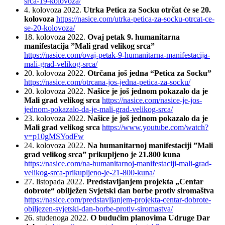
srca-19-kolovoza/
4. kolovoza 2022.
Utrka Petica za Socku otrčat će se 20.
kolovoza
https://nasice.com/utrka-petica-za-socku-otrcat-ce-
se-20-kolovoza/
18. kolovoza 2022.
Ovaj petak 9. humanitarna
manifestacija ”Mali grad velikog srca”
https://nasice.com/ovaj-petak-9-humanitarna-manifestacija-
mali-grad-velikog-srca/
20. kolovoza 2022.
Otrčana još jedna “Petica za Socku”
https://nasice.com/otrcana-jos-jedna-petica-za-socku/
20. kolovoza 2022.
Našice je još jednom pokazalo da je
Mali grad velikog srca
https://nasice.com/nasice-je-jos-
jednom-pokazalo-da-je-mali-grad-velikog-srca/
23. kolovoza 2022.
Našice je još jednom pokazalo da je
Mali grad velikog srca
https://www.youtube.com/watch?
v=p10gMSYodFw
24. kolovoza 2022.
Na humanitarnoj manifestaciji ”Mali
grad velikog srca” prikupljeno je 21.800 kuna
https://nasice.com/na-humanitarnoj-manifestaciji-mali-grad-
velikog-srca-prikupljeno-je-21-800-kuna/
27. listopada 2022.
Predstavljanjem projekta „Centar
dobrote“ obilježen Svjetski dan borbe protiv siromaštva
https://nasice.com/predstavljanjem-projekta-centar-dobrote-
obiljezen-svjetski-dan-borbe-protiv-siromastva/
26. studenoga 2022.
O budućim planovima Udruge Dar