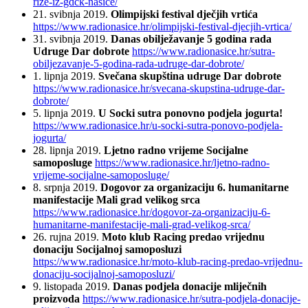
rize-iz-gdck-nasice/
21. svibnja 2019.
Olimpijski festival dječjih vrtića
https://www.radionasice.hr/olimpijski-festival-djecjih-vrtica/
31. svibnja 2019.
Danas obilježavanje 5 godina rada
Udruge Dar dobrote
https://www.radionasice.hr/sutra-
obiljezavanje-5-godina-rada-udruge-dar-dobrote/
1. lipnja 2019.
Svečana skupština udruge Dar dobrote
https://www.radionasice.hr/svecana-skupstina-udruge-dar-
dobrote/
5. lipnja 2019.
U Socki sutra ponovno podjela jogurta!
https://www.radionasice.hr/u-socki-sutra-ponovo-podjela-
jogurta/
28. lipnja 2019.
Ljetno radno vrijeme Socijalne
samoposluge
https://www.radionasice.hr/ljetno-radno-
vrijeme-socijalne-samoposluge/
8. srpnja 2019.
Dogovor za organizaciju 6. humanitarne
manifestacije Mali grad velikog srca
https://www.radionasice.hr/dogovor-za-organizaciju-6-
humanitarne-manifestacije-mali-grad-velikog-srca/
26. rujna 2019.
Moto klub Racing predao vrijednu
donaciju Socijalnoj samoposluzi
https://www.radionasice.hr/moto-klub-racing-predao-vrijednu-
donaciju-socijalnoj-samoposluzi/
9. listopada 2019.
Danas podjela donacije mliječnih
proizvoda
https://www.radionasice.hr/sutra-podjela-donacije-