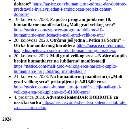
dobrote”
https://nasice.com/humanitarna-udruga-dar-dobrote-
predstavila-hvalevrijedan-i-ambiciozan-projekt-centar-
dobrote/
19. kolovoza 2023.
Započeo program jubilarne 10.
humanitarne manifestacija „Mali grad velikog srca“
https://nasice.com/zapoceo-program-jubilarne-10-
humanitarne-manifestacija-mali-grad-velikog-srca/
20. kolovoza 2023.
Otrčana još jedna „Petica za Socku” –
Utrka humanitarnog karaktera
https://nasice.com/otrcana-
jos-jedna-petica-za-socku-utrka-humanitarnog-karaktera/
20. kolovoza 2023.
Mali grad velikog srca – Našice okupilo
brojne humanitarce na jubilarnoj manifestaciji
https://nasice.com/mali-grad-velikog-srca-nasice-okupilo-
humanitarce-na-jubilarnoj-manifestaciji/
21. kolovoza 2023.
Na humanitarnoj manifestaciji „Mali
grad velikog srca” prikupljeno je 5.818,00 eura
https://nasice.com/na-humanitarnoj-manifestaciji-mali-grad-
velikog-srca-prikupljeno-je-5-81800-eura/
4. prosinca 2023.
Adventski kalenDAR DOBROTE za
našičku socku
https://nasice.com/adventski-kalendar-dobrote-
za-nasicku-socku/
2024.