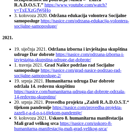
R.A.D.O.S.T.”
https://www.youtube.com/watch?
v=TxEXzGfW6Ho
3. kolovoza 2020.
Održana edukacija volontera Socijalne
samoposluge
https://nasice.com/odrzana-edukacija-volontera-
socijalne-samoposluge/
2021.
19. siječnja 2021.
Održana izborna i izvještajna skupština
udruge Dar dobrote
https://nasice.com/odrzana-izborna-i-
izvjestajna-skupstina-udruge-dar-dobrote/
1. travnja 2021.
Grad Našice podržao rad Socijalne
samoposluge
https://nasice.com/grad-nasice-podrzao-rad-
socijalne-samoposluge-2/
19. srpnja 2021.
Humanitarna udruga Dar dobrote
održala 14. redovnu skupštinu
https://nasice.com/humanitarna-udruga-dar-dobrote-odrzala-
14-redovnu-skupstinu/
20. srpnja 2021.
Provedba projekta „Zaželi R.A.D.O.S.T.“
tijekom pandemije
https://nasice.com/provedba-projekta-
zazeli-r-a-d-o-s-t-tijekom-pandemije/
9. kolovoza 2021.
Uskoro 8. humanitarna manifestacija
Mali grad velikog srca
https://nasice.com/uskoro-8-
humanitarna-manifestacija-mali-grad-velikog-srca/