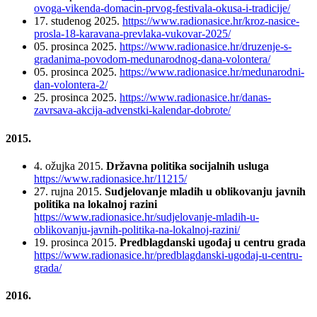
ovoga-vikenda-domacin-prvog-festivala-okusa-i-tradicije/
17. studenog 2025.
https://www.radionasice.hr/kroz-nasice-
prosla-18-karavana-prevlaka-vukovar-2025/
05. prosinca 2025.
https://www.radionasice.hr/druzenje-s-
gradanima-povodom-medunarodnog-dana-volontera/
05. prosinca 2025.
https://www.radionasice.hr/medunarodni-
dan-volontera-2/
25. prosinca 2025.
https://www.radionasice.hr/danas-
zavrsava-akcija-advenstki-kalendar-dobrote/
2015.
4. ožujka 2015.
Državna politika socijalnih usluga
https://www.radionasice.hr/11215/
27. rujna 2015.
Sudjelovanje mladih u oblikovanju javnih
politika na lokalnoj razini
https://www.radionasice.hr/sudjelovanje-mladih-u-
oblikovanju-javnih-politika-na-lokalnoj-razini/
19. prosinca 2015.
Predblagdanski ugođaj u centru grada
https://www.radionasice.hr/predblagdanski-ugodaj-u-centru-
grada/
2016.