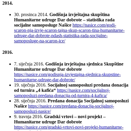
2014.
30. prosinca 2014.
Godišnja izvještajna skupština
Humanitarne udruge Dar dobrote – statistika rada
socijalne samoposluge Našice
https://nasice.com/godi-
scaron-nja-izvje-scaron-tajna-skup-scaron-tina-humanitarne-
udruge-dar-dobrote-ndash-statistika-rada-socijalne-
samoposluge-na-scaron-ice/
2016.
7. siječnja 2016.
Godišnja izvještajna sjednica Skupštine
Humanitarne udruge Dar dobrote
https://nasice.com/godisnja-izvjestajna-sjednica-skupstine-
humanitarne-udruge-dar-dobrote/
19. siječnja 2016.
Socijalnoj samoposluzi predana donacija
od turnira „4 kafića“
https://nasice.com/socijalnoj-
samoposluzi-predana-donacija-od-turnira-4-kafica/
28. siječnja 2016.
Predana donacija Socijalnoj samoposluzi
Našice
https://nasice.com/predana-donacija-socijalnoj-
samoposluzi-nasice/
9. travnja 2016.
Gradski vrtovi – novi projekt –
Humanitarne udruge Dar dobrote
https://nasice.com/gradski-vrtovi-novi-projekt-humanitarne-