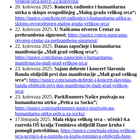
velikog-srca-krece-22-kolovoza/
20. kolovoza 2025.
Koncert, radionice i humanitarna
utrka u sklopu ovogodišnjeg „Malog grada velikog srca“;
https://nasice.com/koncert-radionice-i-humanitarna-utrka-u-
sklopu-ovogodisnjeg-malog-grada-velikog-srca/
22. kolovoza 2025.
U Našicama otvoren Centar za
prehrambenu sigurnost;
https://nasice.com/u-nasicama-
otvoren-centar-za-prehrambenu-sigurnost/
22. kolovoza 2025.
Danas započinje i humanitarna
manifestacija „Mali grad velikog srca“;
https://nasice.com/danas-zapocinje-i-humanitarna-
manifestacija-mali-grad-velikog-srca/
23. kolovoza 2025.
Sajam dobrote i koncert Slavonia
Banda obilježili prvi dan manifestacije „Mali grad velikog
srca“;
https://nasice.com/sajam-dobrote-i-koncert-slavonia-
banda-obiljezili-prvi-dan-manifestacije-mali-grad-velikog-
srca/
23. kolovoza 2025.
ParkRunners Našice pozivaju na
humanitarnu utrku „Petica za Socku”;
https://nasice.com/parkrunners-nasice-pozivaju-na-
humanitarnu-utrku-petica-za-socku/
17.listopada 2025.
Mala ekipa velikog srca – učenici 4.a
razreda OŠ kralja Tomislava obilježili Dane kruha i
pomogli potrebitima;
https://nasice.com/mala-ekipa-velikog-
srca-ucenici-4-a-razreda-os-kralja-tomislava-obiljezili-dane-