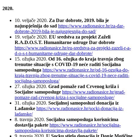
2020.
10. veljače 2020.
Za Dar dobrote, 2019. bila je
najuspješnija do sad
https://www.radionasice.hr/za-dar-
dobrote-2019-bila-je-najuspjesnija-do-sad/
19. veljače 2020.
EU sredstva za projekt Zaželi
R.A.D.O.S.T. Humanitarne udruge Dar dobrote
https://www.radionasice.hr/eu-sredstva-za-projekt-zazeli-r-a-
d-o-s-t-humanitarne-udruge-dar-dobrote/
15. ožujka 2020.
Od 16. ožujka do kraja travnja zbog
trenutne situacije s COVID-19 neće raditi Socijalna
samoposluga
https://www.radionasice.hr/od-16-ozujka-do-
kraja-travnja-zbog-trenutne-situacije-s-covid-19-nece-raditi-
socijalna-samoposluga/
27. ožujka 2020.
Grad pomaže rad Crvenog križa i
Socijalne samoposluge
https://www.radionasice.hr/grad-
pomaze-rad-crvenog-kriza-i-socijalne-samoposluge/
31. ožujka 2020.
Socijalnoj samoposluzi donacija iz
Lađanske
https://www.radionasice.hr/socki-donacija-iz-
ladanske/
8. travnja 2020.
Socijalna samoposluga korisnicima
dostavlja pakete
https://www.radionasice.hr/socijalna-
samoposluga-korisnicima-dostavlja-pakete/
9. travnja 2020.
U Socku stigla donacija iz Donje Motičine