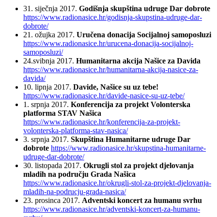
31. siječnja 2017.
Godišnja skupština udruge Dar dobrote
https://www.radionasice.hr/godisnja-skupstina-udruge-dar-
dobrote/
21. ožujka 2017.
Uručena donacija Socijalnoj samoposluzi
https://www.radionasice.hr/urucena-donacija-socijalnoj-
samoposluzi/
24.svibnja 2017.
Humanitarna akcija Našice za Davida
https://www.radionasice.hr/humanitarna-akcija-nasice-za-
davida/
10. lipnja 2017.
Davide, Našice su uz tebe!
https://www.radionasice.hr/davide-nasice-su-uz-tebe/
1. srpnja 2017.
Konferencija za projekt Volonterska
platforma STAV Našica
https://www.radionasice.hr/konferencija-za-projekt-
volonterska-platforma-stav-nasica/
3. srpnja 2017.
Skupština Humanitarne udruge Dar
dobrote
https://www.radionasice.hr/skupstina-humanitarne-
udruge-dar-dobrote/
30. listopada 2017.
Okrugli stol za projekt djelovanja
mladih na području Grada Našica
https://www.radionasice.hr/okrugli-stol-za-projekt-djelovanja-
mladih-na-podrucju-grada-nasica/
23. prosinca 2017.
Adventski koncert za humanu svrhu
https://www.radionasice.hr/adventski-koncert-za-humanu-