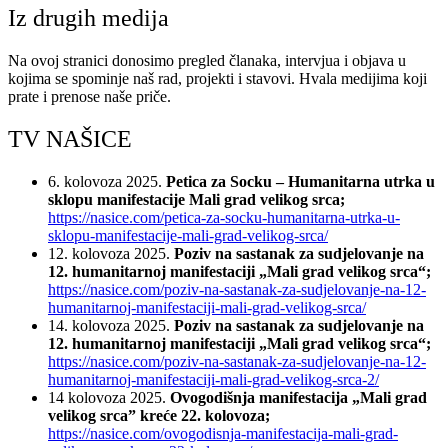
Iz drugih medija
Na ovoj stranici donosimo pregled članaka, intervjua i objava u
kojima se spominje naš rad, projekti i stavovi. Hvala medijima koji
prate i prenose naše priče.
TV NAŠICE
6. kolovoza 2025.
Petica za Socku – Humanitarna utrka u
sklopu manifestacije Mali grad velikog srca;
https://nasice.com/petica-za-socku-humanitarna-utrka-u-
sklopu-manifestacije-mali-grad-velikog-srca/
12. kolovoza 2025.
Poziv na sastanak za sudjelovanje na
12. humanitarnoj manifestaciji „Mali grad velikog srca“;
https://nasice.com/poziv-na-sastanak-za-sudjelovanje-na-12-
humanitarnoj-manifestaciji-mali-grad-velikog-srca/
14. kolovoza 2025.
Poziv na sastanak za sudjelovanje na
12. humanitarnoj manifestaciji „Mali grad velikog srca“;
https://nasice.com/poziv-na-sastanak-za-sudjelovanje-na-12-
humanitarnoj-manifestaciji-mali-grad-velikog-srca-2/
14 kolovoza 2025.
Ovogodišnja manifestacija „Mali grad
velikog srca” kreće 22. kolovoza;
https://nasice.com/ovogodisnja-manifestacija-mali-grad-