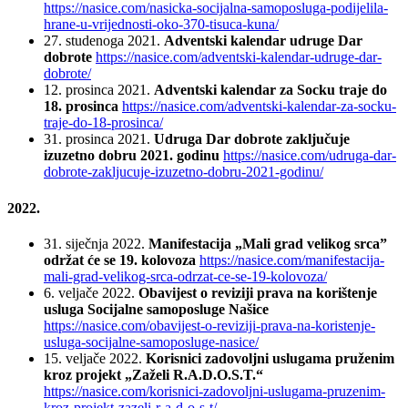
https://nasice.com/nasicka-socijalna-samoposluga-podijelila-
hrane-u-vrijednosti-oko-370-tisuca-kuna/
27. studenoga 2021.
Adventski kalendar udruge Dar
dobrote
https://nasice.com/adventski-kalendar-udruge-dar-
dobrote/
12. prosinca 2021.
Adventski kalendar za Socku traje do
18. prosinca
https://nasice.com/adventski-kalendar-za-socku-
traje-do-18-prosinca/
31. prosinca 2021.
Udruga Dar dobrote zaključuje
izuzetno dobru 2021. godinu
https://nasice.com/udruga-dar-
dobrote-zakljucuje-izuzetno-dobru-2021-godinu/
2022.
31. siječnja 2022.
Manifestacija „Mali grad velikog srca”
održat će se 19. kolovoza
https://nasice.com/manifestacija-
mali-grad-velikog-srca-odrzat-ce-se-19-kolovoza/
6. veljače 2022.
Obavijest o reviziji prava na korištenje
usluga Socijalne samoposluge Našice
https://nasice.com/obavijest-o-reviziji-prava-na-koristenje-
usluga-socijalne-samoposluge-nasice/
15. veljače 2022.
Korisnici zadovoljni uslugama pruženim
kroz projekt „Zaželi R.A.D.O.S.T.“
https://nasice.com/korisnici-zadovoljni-uslugama-pruzenim-
kroz-projekt-zazeli-r-a-d-o-s-t/