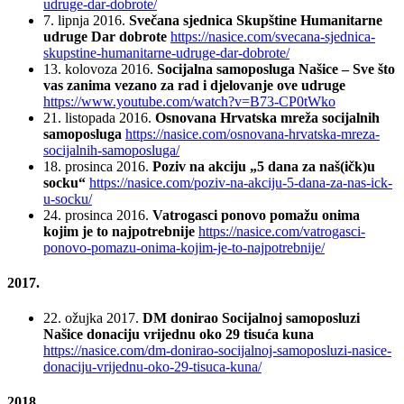
udruge-dar-dobrote/
7. lipnja 2016.
Svečana sjednica Skupštine Humanitarne
udruge Dar dobrote
https://nasice.com/svecana-sjednica-
skupstine-humanitarne-udruge-dar-dobrote/
13. kolovoza 2016.
Socijalna samoposluga Našice – Sve što
vas zanima vezano za rad i djelovanje ove udruge
https://www.youtube.com/watch?v=B73-CP0tWko
21. listopada 2016.
Osnovana Hrvatska mreža socijalnih
samoposluga
https://nasice.com/osnovana-hrvatska-mreza-
socijalnih-samoposluga/
18. prosinca 2016.
Poziv na akciju „5 dana za naš(ičk)u
socku“
https://nasice.com/poziv-na-akciju-5-dana-za-nas-ick-
u-socku/
24. prosinca 2016.
Vatrogasci ponovo pomažu onima
kojim je to najpotrebnije
https://nasice.com/vatrogasci-
ponovo-pomazu-onima-kojim-je-to-najpotrebnije/
2017.
22. ožujka 2017.
DM donirao Socijalnoj samoposluzi
Našice donaciju vrijednu oko 29 tisuća kuna
https://nasice.com/dm-donirao-socijalnoj-samoposluzi-nasice-
donaciju-vrijednu-oko-29-tisuca-kuna/
2018.