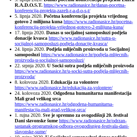
R.A.D.O.S.T.
https://www.radionasice.hr/danas-pocetna-
konferencija-projekta-zazeli-r-a-d-o-s-t/
5. lipnja 2020.
Početna konferencija projekta vrijednog
gotovo 2 milijuna kuna
https://www.radionasice.hr/pocetna-
konferencija-projekta-vrijednog-gotovo-2-milijuna-kuna/
17. lipnja 2020.
Danas u socijalnoj samoposluzi podjela
donacije kvasca
https://www.radionasice.hr/sutra-u-
socijalnoj-samoposluzi-podjela-donacije-kvasca/
24. lipnja 2020.
Podjela mliječnih proizvoda u Socijalnoj
samoposluzi
https://www.radionasice.hr/podjela-mlijecnih-
proizvoda-u-socijalnoj-samoposluzi/
22. srpnja 2020.
U Socki sutra podjela mliječnih proizvoda
https://www.radionasice.hr/u-socki-sutra-podjela-mlijecnih-
proizvoda/
8. kolovoza 2020.
Edukacija za volontere
https://www.radionasice.hr/edukacija-za-volontere/
24. kolovoza 2020.
Odgođena humanitarna manifestacija
Mali grad velikog srca
https://www.radionasice.hr/odgodena-humanitarna-
manifestacija-mali-grad-velikog-srca/
1. rujna 2020.
Sve je spremno za ovogodišnji 20. festival
Dani slavonske šume
https://www.radionasice.hr/odrzan-
sastanak-programskog-odbora-ovogodisnjeg-festivala-dani-
slavonske-sume/