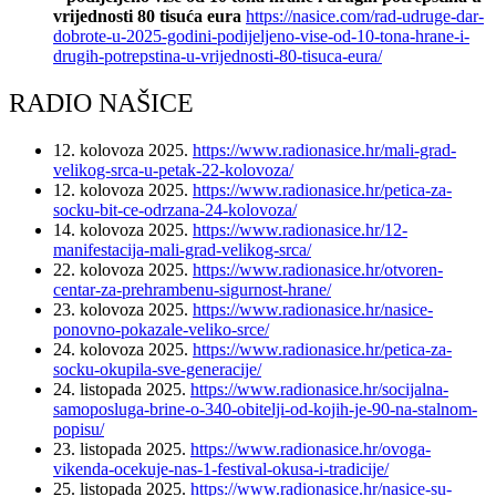
vrijednosti 80 tisuća eura
https://nasice.com/rad-udruge-dar-
dobrote-u-2025-godini-podijeljeno-vise-od-10-tona-hrane-i-
drugih-potrepstina-u-vrijednosti-80-tisuca-eura/
RADIO NAŠICE
12. kolovoza 2025.
https://www.radionasice.hr/mali-grad-
velikog-srca-u-petak-22-kolovoza/
12. kolovoza 2025.
https://www.radionasice.hr/petica-za-
socku-bit-ce-odrzana-24-kolovoza/
14. kolovoza 2025.
https://www.radionasice.hr/12-
manifestacija-mali-grad-velikog-srca/
22. kolovoza 2025.
https://www.radionasice.hr/otvoren-
centar-za-prehrambenu-sigurnost-hrane/
23. kolovoza 2025.
https://www.radionasice.hr/nasice-
ponovno-pokazale-veliko-srce/
24. kolovoza 2025.
https://www.radionasice.hr/petica-za-
socku-okupila-sve-generacije/
24. listopada 2025.
https://www.radionasice.hr/socijalna-
samoposluga-brine-o-340-obitelji-od-kojih-je-90-na-stalnom-
popisu/
23. listopada 2025.
https://www.radionasice.hr/ovoga-
vikenda-ocekuje-nas-1-festival-okusa-i-tradicije/
25. listopada 2025.
https://www.radionasice.hr/nasice-su-