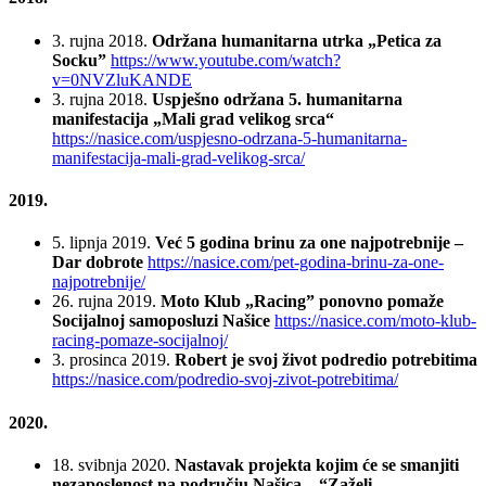
3. rujna 2018.
Održana humanitarna utrka „Petica za
Socku”
https://www.youtube.com/watch?
v=0NVZluKANDE
3. rujna 2018.
Uspješno održana 5. humanitarna
manifestacija „Mali grad velikog srca“
https://nasice.com/uspjesno-odrzana-5-humanitarna-
manifestacija-mali-grad-velikog-srca/
2019.
5. lipnja 2019.
Već 5 godina brinu za one najpotrebnije –
Dar dobrote
https://nasice.com/pet-godina-brinu-za-one-
najpotrebnije/
26. rujna 2019.
Moto Klub „Racing” ponovno pomaže
Socijalnoj samoposluzi Našice
https://nasice.com/moto-klub-
racing-pomaze-socijalnoj/
3. prosinca 2019.
Robert je svoj život podredio potrebitima
https://nasice.com/podredio-svoj-zivot-potrebitima/
2020.
18. svibnja 2020.
Nastavak projekta kojim će se smanjiti
nezaposlenost na području Našica – “Zaželi