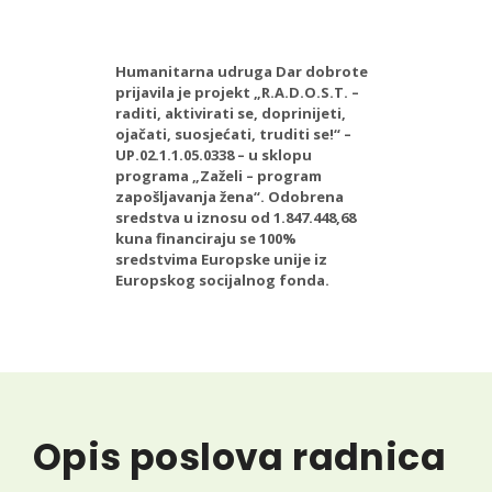
Humanitarna udruga Dar dobrote
prijavila je projekt „R.A.D.O.S.T. –
raditi, aktivirati se, doprinijeti,
ojačati, suosjećati, truditi se!“ –
UP.02.1.1.05.0338 – u sklopu
programa „Zaželi – program
zapošljavanja žena“. Odobrena
sredstva u iznosu od 1.847.448,68
kuna financiraju se 100%
sredstvima Europske unije iz
Europskog socijalnog fonda.
Opis poslova radnica