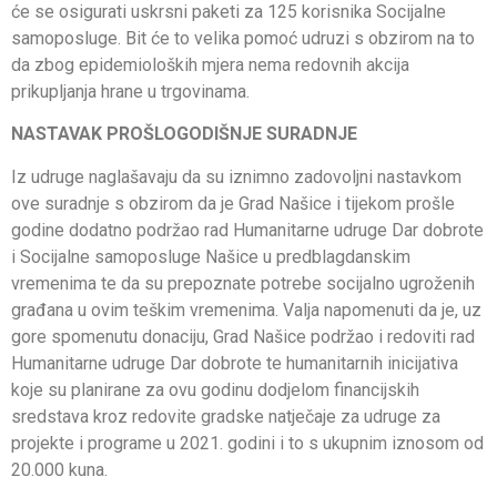
će se osigurati uskrsni paketi za 125 korisnika Socijalne
samoposluge. Bit će to velika pomoć udruzi s obzirom na to
da zbog epidemioloških mjera nema redovnih akcija
prikupljanja hrane u trgovinama.
NASTAVAK PROŠLOGODIŠNJE SURADNJE
Iz udruge naglašavaju da su iznimno zadovoljni nastavkom
ove suradnje s obzirom da je Grad Našice i tijekom prošle
godine dodatno podržao rad Humanitarne udruge Dar dobrote
i Socijalne samoposluge Našice u predblagdanskim
vremenima te da su prepoznate potrebe socijalno ugroženih
građana u ovim teškim vremenima. Valja napomenuti da je, uz
gore spomenutu donaciju, Grad Našice podržao i redoviti rad
Humanitarne udruge Dar dobrote te humanitarnih inicijativa
koje su planirane za ovu godinu dodjelom financijskih
sredstava kroz redovite gradske natječaje za udruge za
projekte i programe u 2021. godini i to s ukupnim iznosom od
20.000 kuna.