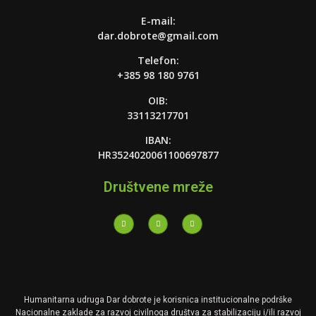
E-mail:
dar.dobrote@gmail.com
Telefon:
+385 98 180 9761
OIB:
33113217701
IBAN:
HR3524020061100697877
Društvene mreže
Humanitarna udruga
Dar
dobrote je korisnica institucionalne podrške
Nacionalne zaklade za razvoj civilnoga društva za stabilizaciju i/ili razvoj