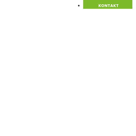
KONTAKT
Dar dobrote
Novosti