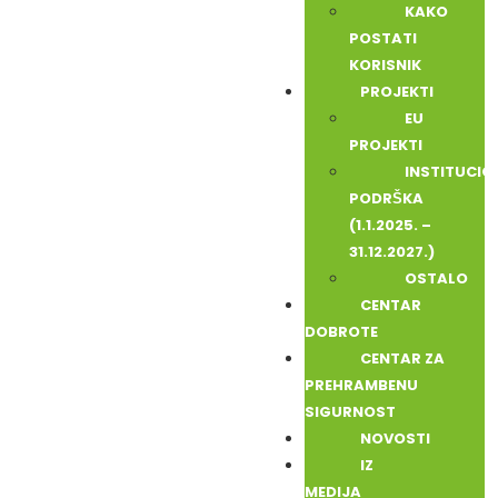
KAKO
POSTATI
KORISNIK
PROJEKTI
EU
PROJEKTI
INSTITUCI
PODRŠKA
(1.1.2025. –
31.12.2027.)
OSTALO
CENTAR
DOBROTE
CENTAR ZA
PREHRAMBENU
SIGURNOST
NOVOSTI
IZ
MEDIJA