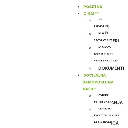
POČETNA
O NAMA
O
UDRUZI
NAŠI
VOLONTERI
KAKO
POSTATI
VOLONTER
DOKUMENTI
SOCIJALNA
SAMOPOSLUGA
NAŠICE
OPIS
DJELOVANJA
POPIS
POTREBNIH
NAMIRNICA