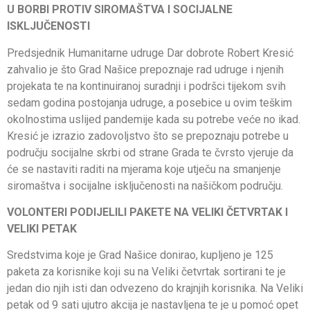
U BORBI PROTIV SIROMAŠTVA I SOCIJALNE
ISKLJUČENOSTI
Predsjednik Humanitarne udruge Dar dobrote Robert Kresić
zahvalio je što Grad Našice prepoznaje rad udruge i njenih
projekata te na kontinuiranoj suradnji i podršci tijekom svih
sedam godina postojanja udruge, a posebice u ovim teškim
okolnostima uslijed pandemije kada su potrebe veće no ikad.
Kresić je izrazio zadovoljstvo što se prepoznaju potrebe u
području socijalne skrbi od strane Grada te čvrsto vjeruje da
će se nastaviti raditi na mjerama koje utječu na smanjenje
siromaštva i socijalne isključenosti na našičkom području.
VOLONTERI PODIJELILI PAKETE NA VELIKI ČETVRTAK I
VELIKI PETAK
Sredstvima koje je Grad Našice donirao, kupljeno je 125
paketa za korisnike koji su na Veliki četvrtak sortirani te je
jedan dio njih isti dan odvezeno do krajnjih korisnika. Na Veliki
petak od 9 sati ujutro akcija je nastavljena te je u pomoć opet