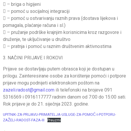
 – briga o higijeni
 – pomoć u socijalnoj integraciji
 – pomoć u ostvarivanju raznih prava (dostava lijekova i
pomagala, plaćanje računa i sl.)
 – pružanje podrške krajnjim korisnicima kroz razgovore i
druženje, te uključivanje u društvo
 – pratnja i pomoć u raznim društvenim aktivnostima
3. NAČINI PRIJAVE I ROKOVI
Prijave se dostavljaju putem obrasca koji je dostupan u
prilogu. Zainteresirane osobe za korištenje pomoći i potpore
prijave mogu podnijeti elektronskom poštom na
zazeli.radost@gmail.com
ili telefonski na brojeve 091
5316569 i 0916117777 radnim danom od 7:00 do 15:00 sati.
Rok prijave je do 21. siječnja 2023. godine.
UPITNIK-ZA-PRIJAVU-PRIMATELJA-USLUGE-ZA-POMOĆ-I-POTPORU-
ZAŽELI-RADOST-FAZA-III
Preuzmi