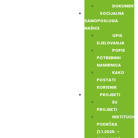
DOKUMENTI
SOCIJALNA
SAMOPOSLUGA
NAŠICE
OPIS
DJELOVANJA
POPIS
POTREBNIH
NAMIRNICA
KAKO
POSTATI
KORISNIK
PROJEKTI
EU
PROJEKTI
INSTITUCI
PODRŠKA
(1.1.2025. –