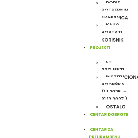
POPIS
POTREBNIH
NAMIRNICA
KAKO
POSTATI
KORISNIK
PROJEKTI
EU
PROJEKTI
INSTITUCION
PODRŠKA
(1.1.2025. –
31.12.2027.)
OSTALO
CENTAR DOBROTE
CENTAR ZA
PREHRAMBENU