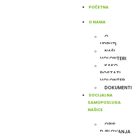
POČETNA
O NAMA
O
UDRUZI
NAŠI
VOLONTERI
KAKO
POSTATI
VOLONTER
DOKUMENTI
SOCIJALNA
SAMOPOSLUGA
NAŠICE
OPIS
DJELOVANJA