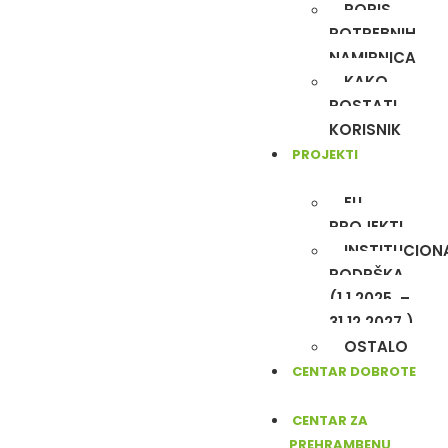
POPIS
POTREBNIH
NAMIRNICA
KAKO
POSTATI
KORISNIK
PROJEKTI
EU
PROJEKTI
INSTITUCION
PODRŠKA
(1.1.2025. –
31.12.2027.)
OSTALO
CENTAR DOBROTE
CENTAR ZA
PREHRAMBENU