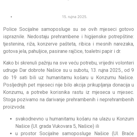
15. rujna 2025.
Police Socijalne samoposluge su se ovih mjeseci gotovo
ispraznile. Nedostaju prehrambene i higijenske potrepštine:
tjestenina, riža, konzerve pašteta, ribica i mesnih narezaka,
gotova jela, pahuljice, pasirane rajčice, toaletni papir i dr.
Kako bi skrenuli pažnju na sve veću potrebu, vrijedni volonteri
udruge Dar dobrote Našice su u subotu, 13. rujna 2025., od 9
do 19 sati bili uz humanitarnu košaru u Konzumu Našice.
Posljednjih pet mjeseci nije bilo akcija prikupljanja donacija u
Konzumu, a potrebe korisnika rastu iz mjeseca u mjesec.
Stoga pozivamo na darivanje prehrambenih i neprehrambenih
proizvoda:
svakodnevno u humanitarnu košaru na ulazu u Konzum
Našice (Ul. grada Vukovara 5, Našice) ili
u prostor Socijalne samoposluge Našice (Ul. Braće