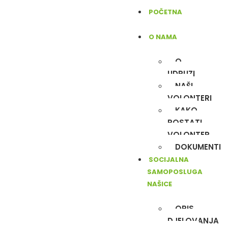
POČETNA
O NAMA
O
UDRUZI
NAŠI
VOLONTERI
KAKO
POSTATI
VOLONTER
DOKUMENTI
SOCIJALNA
SAMOPOSLUGA
NAŠICE
OPIS
DJELOVANJA