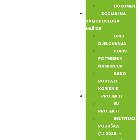
DOKUMENTI
SOCIJALNA
SAMOPOSLUGA
NAŠICE
OPIS
DJELOVANJA
POPIS
POTREBNIH
NAMIRNICA
KAKO
POSTATI
KORISNIK
PROJEKTI
EU
PROJEKTI
INSTITUCI
PODRŠKA
(1.1.2025. –