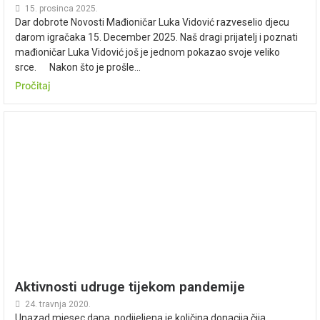
15. prosinca 2025.
Dar dobrote Novosti Mađioničar Luka Vidović razveselio djecu
darom igračaka 15. December 2025. Naš dragi prijatelj i poznati
mađioničar Luka Vidović još je jednom pokazao svoje veliko
srce. Nakon što je prošle...
Pročitaj
Aktivnosti udruge tijekom pandemije
24. travnja 2020.
Unazad mjesec dana, podijeljena je količina donacija čija