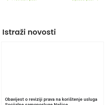
Istraži novosti
Obavijest o reviziji prava na korištenje usluga
Socijalne samoposluge Našice